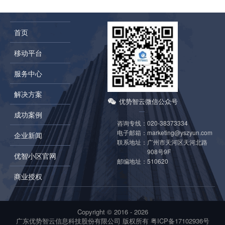
首页
移动平台
服务中心
解决方案
优势智云微信公众号
成功案例
咨询专线：
020-38373334
电子邮箱：
marketing@yszyun.com
企业新闻
联系地址：
广州市天河区天河北路
908号9F
优智小区官网
邮编地址：
510620
商业授权
Copyright © 2016 -
2026
广东优势智云信息科技股份有限公司 版权所有
粤ICP备17102936号