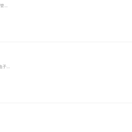
...
...