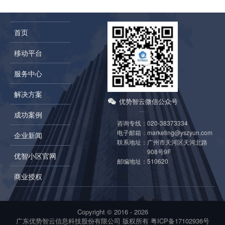
首页
移动平台
服务中心
解决方案
优势智云微信公众号
成功案例
咨询专线：
020-38373334
电子邮箱：
marketing@yszyun.com
企业新闻
联系地址：
广州市天河区天河北路
908号9F
优智小区官网
邮编地址：
510620
商业授权
Copyright © 2016 -
2026
广东优势智云信息科技股份有限公司 版权所有
粤ICP备17102936号